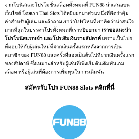
จากโบนัสและโปรโมชั่นสล็อตทั้งหมดที่ FUN88 นำเสนอบน
เว็บไซต์ โดยเรา Thai-Slots ได้หยิบยกมาส่วนหนึ่งที่คิดว่าคุ้ม
ค่าสำหรับผู้เล่น และถ้าถามเราว่าโปรไหนที่เราคิดว่าน่าสนใจ
มากที่สุดในบรรดาโปรทั้งหมดที่เราหยิบยกมา
เราขอแนะนำ
โปรโบนัสแรกเข้า และโปรเติมเงินรายสัปดาห์
เพราะเป็นโปร
ที่มอบให้กับผู้เล่นใหม่ที่ฝากเงินครั้งแรกหลังจากการเป็น
สมาชิกของ FUN88 และครั้งที่สองเป็นต้นไปที่ฝากเงินครั้งแรก
ของสัปดาห์ ซึ่งเหมาะสำหรับผู้เล่นที่เพิ่งเริ่มต้นเดิมพันเกม
สล็อต หรือผู้เล่นที่ต้องการเพิ่มทุนในการเดิมพัน
สมัครรับโปร FUN88 Slots คลิกที่นี่