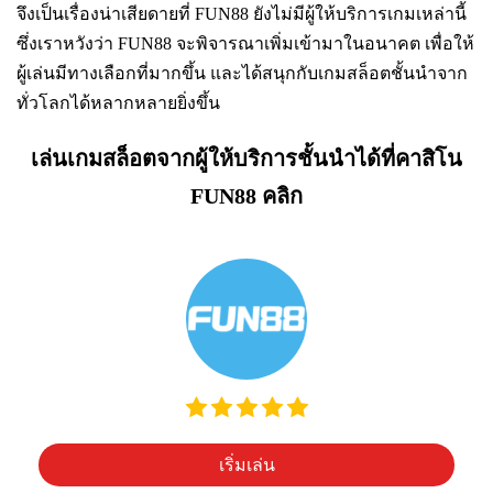
จึงเป็นเรื่องน่าเสียดายที่ FUN88 ยังไม่มีผู้ให้บริการเกมเหล่านี้
ซึ่งเราหวังว่า FUN88 จะพิจารณาเพิ่มเข้ามาในอนาคต เพื่อให้
ผู้เล่นมีทางเลือกที่มากขึ้น และได้สนุกกับเกมสล็อตชั้นนำจาก
ทั่วโลกได้หลากหลายยิ่งขึ้น
เล่นเกมสล็อตจากผู้ให้บริการชั้นนำได้ที่คาสิโน
FUN88 คลิก
เริ่มเล่น