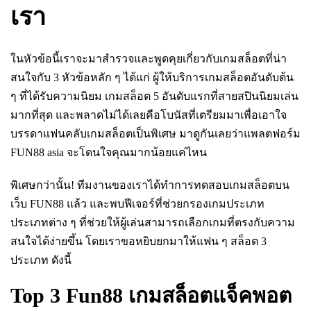
เรา
ในหัวข้อนี้เราจะมาสำรวจและพูดคุยเกี่ยวกับเกมสล็อตที่น่า
สนใจกับ 3 หัวข้อหลัก ๆ ได้แก่ ผู้ให้บริการเกมสล็อตอันดับต้น
ๆ ที่ได้รับความนิยม เกมสล็อต 5 อันดับแรกที่สายสปินนิยมเล่น
มากที่สุด และพลาดไม่ได้เลยคือโบนัสที่เตรียมมาเพื่อเอาใจ
บรรดาแฟนคลับเกมสล็อตเป็นพิเศษ มาดูกันเลยว่าแพลตฟอร์ม
FUN88 asia จะโดนใจคุณมากน้อยแค่ไหน
พิเศษกว่านั้น! ทีมงานของเราได้ทำการทดสอบเกมสล็อตบน
เว็บ FUN88 แล้ว และพบฟีเจอร์ที่ช่วยกรองเกมประเภท
ประเภทต่าง ๆ ที่ช่วยให้ผู้เล่นสามารถเลือกเกมที่ตรงกับความ
สนใจได้ง่ายขึ้น โดยเราขอหยิบยกมาให้แฟน ๆ สล็อต 3
ประเภท ดังนี้
Top 3 Fun88 เกมสล็อตแจ็คพอต