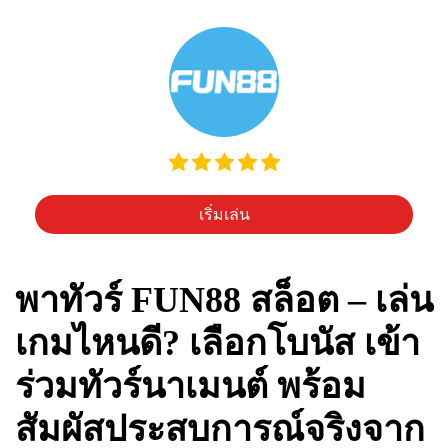
เริ่มเล่น
พาทัวร์ FUN88 สล็อต – เล่น
เกมไหนดี? เลือกโบนัส เข้า
ร่วมทัวร์นาเมนต์ พร้อม
สัมผัสประสบการณ์จริงจาก