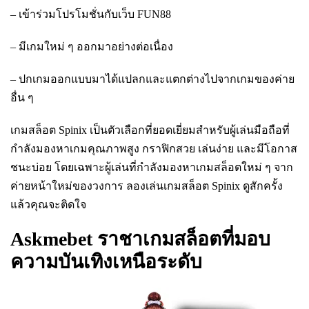
– เข้าร่วมโปรโมชั่นกับเว็บ FUN88
– มีเกมใหม่ ๆ ออกมาอย่างต่อเนื่อง
– ปกเกมออกแบบมาได้แปลกและแตกต่างไปจากเกมของค่าย
อื่น ๆ
เกมสล็อต Spinix เป็นตัวเลือกที่ยอดเยี่ยมสำหรับผู้เล่นมือถือที่
กำลังมองหาเกมคุณภาพสูง กราฟิกสวย เล่นง่าย และมีโอกาส
ชนะบ่อย โดยเฉพาะผู้เล่นที่กำลังมองหาเกมสล็อตใหม่ ๆ จาก
ค่ายหน้าใหม่ของวงการ ลองเล่นเกมสล็อต Spinix ดูสักครั้ง
แล้วคุณจะติดใจ
Askmebet ราชาเกมสล็อตที่มอบ
ความบันเทิงเหนือระดับ