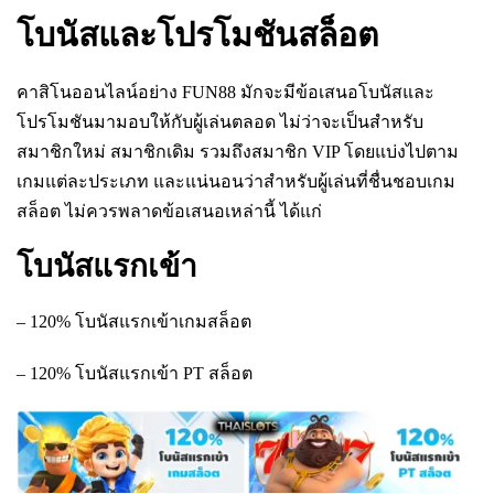
โบนัสและโปรโมชันสล็อต
คาสิโนออนไลน์อย่าง FUN88 มักจะมีข้อเสนอโบนัสและ
โปรโมชันมามอบให้กับผู้เล่นตลอด ไม่ว่าจะเป็นสำหรับ
สมาชิกใหม่ สมาชิกเดิม รวมถึงสมาชิก VIP โดยแบ่งไปตาม
เกมแต่ละประเภท และแน่นอนว่าสำหรับผู้เล่นที่ชื่นชอบเกม
สล็อต ไม่ควรพลาดข้อเสนอเหล่านี้ ได้แก่
โบนัสแรกเข้า
– 120% โบนัสแรกเข้าเกมสล็อต
– 120% โบนัสแรกเข้า PT สล็อต