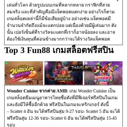
เล่นทั่วโลก ด้วยรูปแบบเกมที่หลากหลาย กราฟิกที่สวย
สมจริง และที่สำคัญคือมีแจ็คพอตแตกง่าย อย่างไรก็ตาม
เกมสล็อตเหล่านี้ก็มีข้อเสียอยู่บ้าง อย่างเช่น แจ็คพอตมี
จำนวนจำกัดถึงแม้จะแตกบ่อย แต่เนื่องด้วยมีผู้เล่นมาก ดัง
นั้น เปอร์เซ็นต์ที่รางวัลจะแตกที่เราก็อาจน้อยลง และอาจ
ต้องใช้เงินทุนที่ค่อนข้างมากกว่าจะได้รางวัลแจ็คพอต
Top 3 Fun88 เกมสล็อตฟรีสปิน
Wonder Cuisine จากค่าย AMB
: เกม Wonder Cuisine เป็น
เกมสล็อตธีมเมนูอาหารไทยชื่อดังที่มีฟีเจอร์ฟรีสปินในเกม
และยังมีให้ซื้ออีกด้วย ฟรีสปินในเกมจะทริกเกอร์ ดังนี้
– Scatter 4 อัน จะได้ฟรีสปินสุ่ม 9-27 รอบ- Scatter 5 อัน จะได้
ฟรีสปินสุ่ม 12-36 รอบ- Scatter 6 อัน จะได้ฟรีสปินสุ่ม 15-45
รอบ