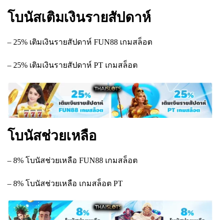
โบนัสเติมเงินรายสัปดาห์
– 25% เติมเงินรายสัปดาห์ FUN88 เกมสล็อต
– 25% เติมเงินรายสัปดาห์ PT เกมสล็อต
โบนัสช่วยเหลือ
– 8% โบนัสช่วยเหลือ FUN88 เกมสล็อต
– 8% โบนัสช่วยเหลือ เกมสล็อต PT