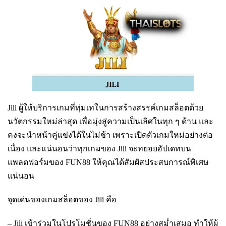
Jili ผู้ให้บริการเกมที่ทุ่มเทในการสร้างสรรค์เกมสล็อตด้วย
นวัตกรรมใหม่ล่าสุด เพื่อมุ่งสู่ความเป็นเลิศในทุก ๆ ด้าน และ
คงจะนำหน้าคู่แข่งได้ในไม่ช้า เพราะเปิดตัวเกมใหม่อย่างต่อ
เนื่อง และแน่นอนว่าทุกเกมของ Jili จะทยอยอัปเดทบน
แพลตฟอร์มของ FUN88 ให้คุณได้สัมผัสประสบการณ์พิเศษ
แน่นอน
จุดเด่นของเกมสล็อตของ Jili คือ
– Jili เข้าร่วมในโปรโมชั่นของ FUN88 อย่างสม่ำเสมอ ทำให้ผู้