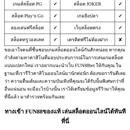
เกมส์สล็อต PG
✓
สล็อต JOKER
✓
สล็อต Play‘n Go
✓
เกมยิงปลา
✓
ลองเล่นฟรีสล็อต
✓
เว็บสล็อตตรง
✓
สล็อตทรูวอลเลท
✓
เครดิตฟรีไม่ต้องฝาก
✘
ขอเอาใจคนที่ชื่นชอบเกมสล็อตออนไลน์กันสักหน่อย หากคุณ
กำลังตามหาคาสิโนที่มอบประสบการณ์ในการเล่นเกมสล็อต
แบบแปลกใหม่ เราอยากแนะนำเว็บ FUN88bet ให้กับคุณ ใน
ฐานะที่เรารีวิวคาสิโนออนไลน์มานักต่อนัก ต้องขอการันตีเลย
ว่า ความตื่นเต้นและความบันเทิงที่คุณจะได้รับนั้นพิเศษกว่าที่
อื่นแน่นอน จะมีอะไรบ้างนั้น เราได้เตรียมข้อมูลรีวิวมาให้คุณ
ที่นี่แล้ว มาสำรวจพร้อมกันเลย
ทางเข้า FUN88ของแท้ เล่นสล็อตออนไลน์ได้ทันที
ที่นี่