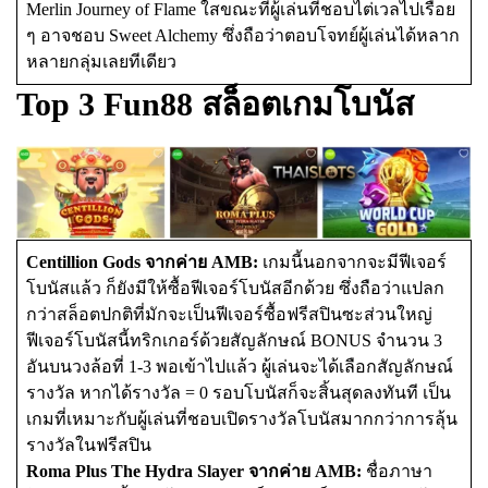
Merlin Journey of Flame ใสขณะที่ผู้เล่นที่ชอบไต่เวลไปเรื่อย
ๆ อาจชอบ Sweet Alchemy ซึ่งถือว่าตอบโจทย์ผู้เล่นได้หลาก
หลายกลุ่มเลยทีเดียว
Top 3 Fun88 สล็อตเกมโบนัส
Centillion Gods จากค่าย AMB:
เกมนี้นอกจากจะมีฟีเจอร์
โบนัสแล้ว ก็ยังมีให้ซื้อฟีเจอร์โบนัสอีกด้วย ซึ่งถือว่าแปลก
กว่าสล็อตปกติที่มักจะเป็นฟีเจอร์ซื้อฟรีสปินซะส่วนใหญ่
ฟีเจอร์โบนัสนี้ทริกเกอร์ด้วยสัญลักษณ์ BONUS จำนวน 3
อันบนวงล้อที่ 1-3 พอเข้าไปแล้ว ผู้เล่นจะได้เลือกสัญลักษณ์
รางวัล หากได้รางวัล = 0 รอบโบนัสก็จะสิ้นสุดลงทันที เป็น
เกมที่เหมาะกับผู้เล่นที่ชอบเปิดรางวัลโบนัสมากกว่าการลุ้น
รางวัลในฟรีสปิน
Roma Plus The Hydra Slayer จากค่าย AMB:
ชื่อภาษา