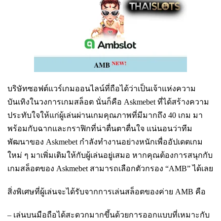
บริษัทซอฟต์แวร์เกมออนไลน์ที่ถือได้ว่าเป็นเจ้าแห่งความ
บันเทิงในวงการเกมสล็อต นั่นก็คือ Askmebet ที่ได้สร้างความ
ประทับใจให้แก่ผู้เล่นผ่านเกมคุณภาพที่มีมากถึง 40 เกม มา
พร้อมกับฉากและกราฟิกที่น่าตื่นตาตื่นใจ แน่นอนว่าทีม
พัฒนาของ Askmebet กำลังทำงานอย่างหนักเพื่ออัปเดตเกม
ใหม่ ๆ มาเพิ่มเติมให้กับผู้เล่นอยู่เสมอ หากคุณต้องการสนุกกับ
เกมสล็อตของ Askmebet สามารถเลือกตัวกรอง “AMB” ได้เลย
สิ่งพิเศษที่ผู้เล่นจะได้รับจากการเล่นสล็อตของค่าย AMB คือ
– เล่นบนมือถือได้สะดวกมากขึ้นด้วยการออกแบบที่เหมาะกับ